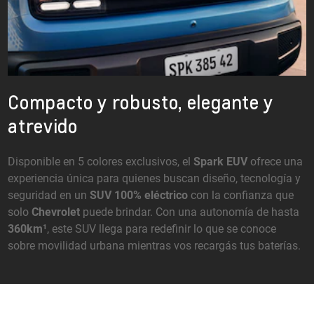
Compacto y robusto, elegante y
atrevido
Disponible en 5 colores exclusivos, el
Spark EUV
ofrece una
experiencia única para quienes buscan diseño, tecnología y
seguridad en un
SUV 100% eléctrico
con la confianza que
solo
Chevrolet
puede brindar. Con una autonomía de hasta
360km¹
, este SUV llega para redefinir lo que se conoce
sobre movilidad urbana mientras vos recargás tus baterías.