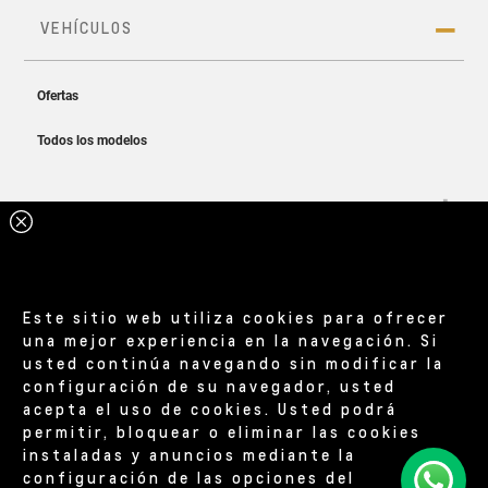
con solo tocar un botón.
Eco
Prioriza la eficiencia energética y reduce el
Cotizá el tuyo
consumo de batería.
Dual smart charger
Estándar
Ligero y fácil de transportar, el dual smart charger
Este sitio web utiliza cookies para ofrecer
Equilibra el rendimiento y la eficiencia.
dual puede funcionar como un cargador rápido
una mejor experiencia en la navegación. Si
(carga del 30% al 80% en hasta 35 minutos usando
usted continúa navegando sin modificar la
un enchufe industrial) o un cargador lento (carga del
configuración de su navegador, usted
20% al 100% en 16,5 horas usando un enchufe
acepta el uso de cookies. Usted podrá
permitir, bloquear o eliminar las cookies
convencional), lo que lo hace ideal mantener la
instaladas y anuncios mediante la
batería de tu
Spark EUV
siempre preparada, sin
configuración de las opciones del
Deportivo
importar cuál sea tu camino.